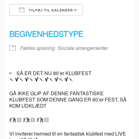
TILFØJ TIL KALENDER
Download ICS
Google Kalender
iCalendar
Office 365
Outlook Live
BEGIVENHEDSTYPE
Fælles spisning
Sociale arrangementer
SÅ ER DET NU 80’er KLUBFEST
🍡🍹🍡🍹🍡🍹🍡🍹🍡🍹🍡🍹🍡
GÅ IKKE GLIP AF DENNE FANTASTISKE
KLUBFEST SOM DENNE GANG ER 80’er FEST, SÅ
KOM UDKLÆDT
💃🕺🏻 💃🕺🏻 💃🕺🏻
Vi inviterer hermed til en fantastisk klubfest med LIVE