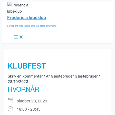
Gå
til
indholdet
Fredericia løbeklub
For løbere med både små og store ambitione
Main
Menu
KLUBFEST
Skriv en kommentar
/ Af
Gæstebruger Gæstebruger
/
28/10/2023
HVORNÅR
oktober 28, 2023
18:00 - 23:45