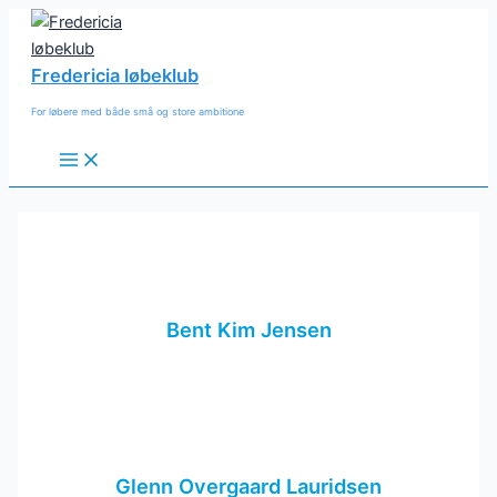
Gå
til
indholdet
Fredericia løbeklub
For løbere med både små og store ambitione
Main
Menu
Bent Kim Jensen
Glenn Overgaard Lauridsen