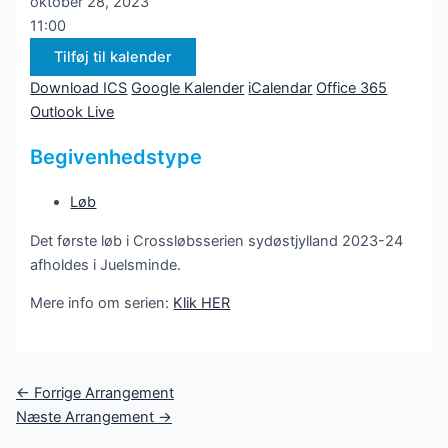
oktober 28, 2023
11:00
Tilføj til kalender
Download ICS
Google Kalender
iCalendar
Office 365
Outlook Live
Begivenhedstype
Løb
Det første løb i Crossløbsserien sydøstjylland 2023-24
afholdes i Juelsminde.
Mere info om serien:
Klik HER
Post
←
Forrige Arrangement
navigation
Næste Arrangement
→