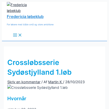
Gå
til
indholdet
Fredericia løbeklub
For løbere med både små og store ambitione
Main
Menu
Crossløbsserie
Sydøstjylland 1.løb
Skriv en kommentar
/ Af
Martin K
/
28/10/2023
Hvornår