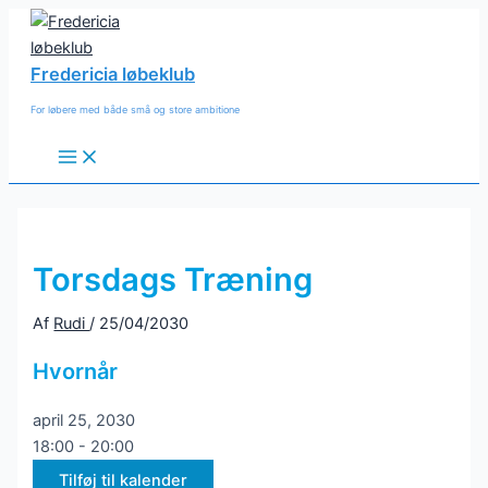
Gå
til
indholdet
Fredericia løbeklub
For løbere med både små og store ambitione
Main
Menu
Torsdags Træning
Af
Rudi
/
25/04/2030
Hvornår
april 25, 2030
18:00 - 20:00
Tilføj til kalender