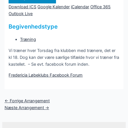
Download ICS
Google Kalender
iCalendar
Office 365
Outlook Live
Begivenhedstype
Træning
Vi træner hver Torsdag fra klubben med trænere, det er
kl 18. Dog kan der være særlige tilfælde hvor vi træner fra
kastellet. – Se evt. facebook forum inden.
Fredericia Løbeklubs Facebook Forum
Post
←
Forrige Arrangement
navigation
Næste Arrangement
→