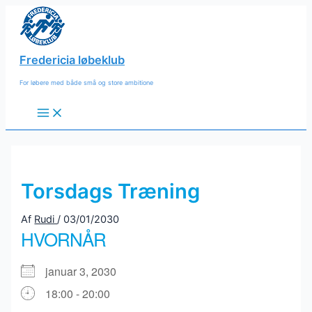
Gå
til
indholdet
Fredericia løbeklub
For løbere med både små og store ambitione
Main
Menu
Torsdags Træning
Af
Rudi
/
03/01/2030
HVORNÅR
januar 3, 2030
18:00 - 20:00