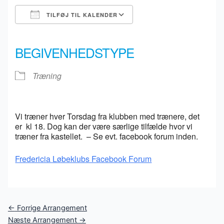
TILFØJ TIL KALENDER
Download ICS
Google Kalender
iCalendar
Office 365
Outlook Live
BEGIVENHEDSTYPE
Træning
Vi træner hver Torsdag fra klubben med trænere, det
er kl 18. Dog kan der være særlige tilfælde hvor vi
træner fra kastellet. – Se evt. facebook forum inden.
Fredericia Løbeklubs Facebook Forum
Post
←
Forrige Arrangement
navigation
Næste Arrangement
→