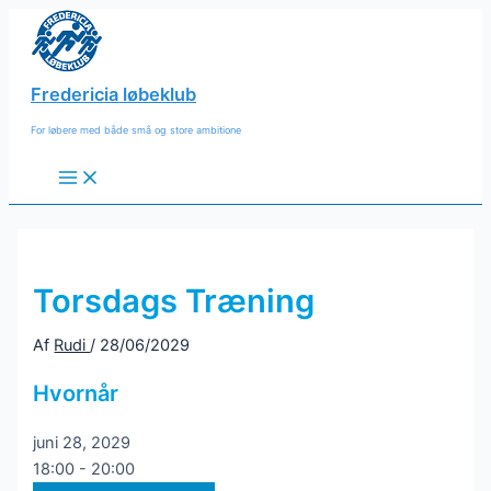
Gå
til
indholdet
Fredericia løbeklub
For løbere med både små og store ambitione
Main
Menu
Torsdags Træning
Af
Rudi
/
28/06/2029
Hvornår
juni 28, 2029
18:00 - 20:00