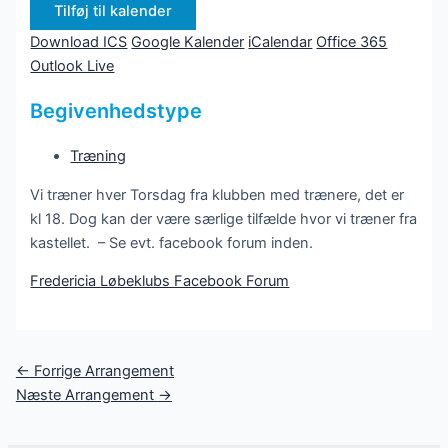
Tilføj til kalender
Download ICS
Google Kalender
iCalendar
Office 365
Outlook Live
Begivenhedstype
Træning
Vi træner hver Torsdag fra klubben med trænere, det er
kl 18. Dog kan der være særlige tilfælde hvor vi træner fra
kastellet. – Se evt. facebook forum inden.
Fredericia Løbeklubs Facebook Forum
Post
←
Forrige Arrangement
navigation
Næste Arrangement
→