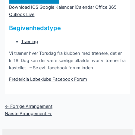
Download ICS
Google Kalender
iCalendar
Office 365
Outlook Live
Begivenhedstype
Træning
Vi træner hver Torsdag fra klubben med trænere, det er
kl 18. Dog kan der være særlige tilfælde hvor vi træner fra
kastellet. – Se evt. facebook forum inden.
Fredericia Løbeklubs Facebook Forum
Post
←
Forrige Arrangement
navigation
Næste Arrangement
→