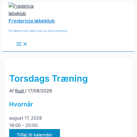
Gå
til
indholdet
Fredericia løbeklub
For løbere med både små og store ambitione
Main
Menu
Torsdags Træning
Af
Rudi
/
17/08/2028
Hvornår
august 17, 2028
18:00 - 20:00
Tilføj til kalender