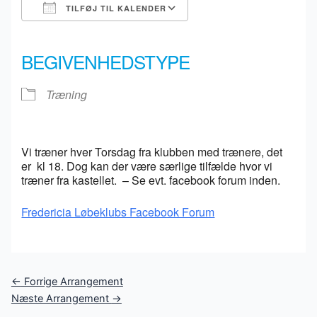
TILFØJ TIL KALENDER
Download ICS
Google Kalender
iCalendar
Office 365
Outlook Live
BEGIVENHEDSTYPE
Træning
Vi træner hver Torsdag fra klubben med trænere, det
er kl 18. Dog kan der være særlige tilfælde hvor vi
træner fra kastellet. – Se evt. facebook forum inden.
Fredericia Løbeklubs Facebook Forum
Post
←
Forrige Arrangement
navigation
Næste Arrangement
→