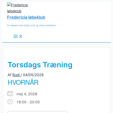
Gå
til
indholdet
Fredericia løbeklub
For løbere med både små og store ambitione
Main
Menu
Torsdags Træning
Af
Rudi
/
04/05/2028
HVORNÅR
maj 4, 2028
18:00 - 20:00