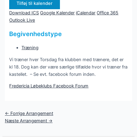
Tilføj til kalender
Download ICS
Google Kalender
iCalendar
Office 365
Outlook Live
Begivenhedstype
Træning
Vi træner hver Torsdag fra klubben med trænere, det er
kl 18. Dog kan der være særlige tilfælde hvor vi træner fra
kastellet. – Se evt. facebook forum inden.
Fredericia Løbeklubs Facebook Forum
Post
←
Forrige Arrangement
navigation
Næste Arrangement
→