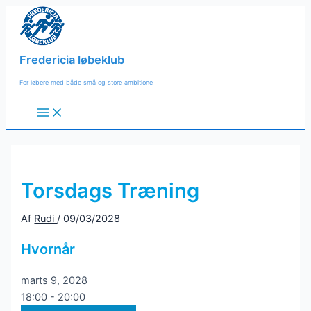
Gå
til
indholdet
Fredericia løbeklub
For løbere med både små og store ambitione
Main
Menu
Torsdags Træning
Af
Rudi
/
09/03/2028
Hvornår
marts 9, 2028
18:00 - 20:00