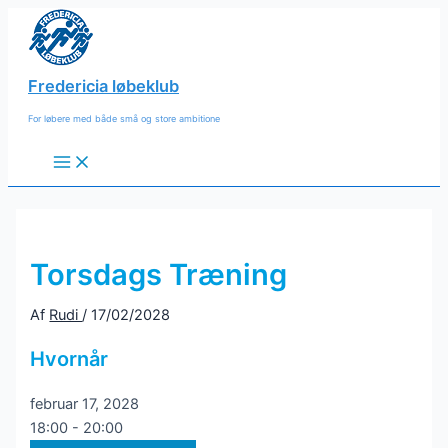
Gå
til
indholdet
Fredericia løbeklub
For løbere med både små og store ambitione
Main
Menu
Torsdags Træning
Af
Rudi
/
17/02/2028
Hvornår
februar 17, 2028
18:00 - 20:00