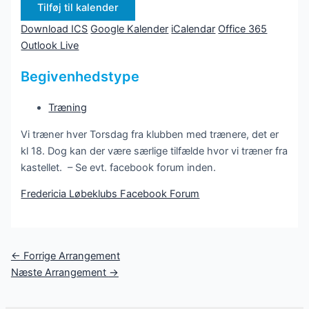
Tilføj til kalender
Download ICS
Google Kalender
iCalendar
Office 365
Outlook Live
Begivenhedstype
Træning
Vi træner hver Torsdag fra klubben med trænere, det er
kl 18. Dog kan der være særlige tilfælde hvor vi træner fra
kastellet. – Se evt. facebook forum inden.
Fredericia Løbeklubs Facebook Forum
Post
←
Forrige Arrangement
navigation
Næste Arrangement
→