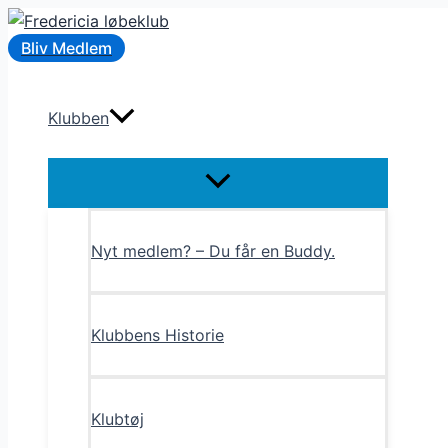
Gå
til
Bliv Medlem
indholdet
Klubben
Menu
Toggle
Nyt medlem? – Du får en Buddy.
Klubbens Historie
Klubtøj