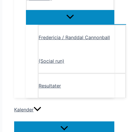
Menu
Toggle
Fredericia / Randdal Cannonball
(Social run)
Resultater
Kalender
Menu