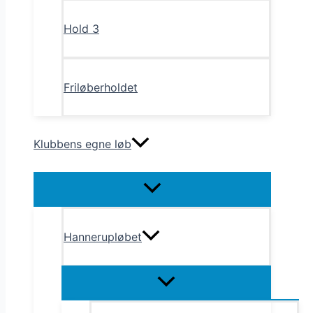
Hold 3
Friløberholdet
Klubbens egne løb
Menu
Toggle
Hannerupløbet
Menu
Toggle