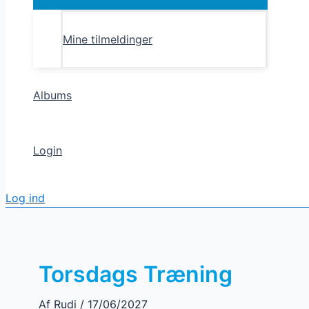
Toggle
Mine tilmeldinger
Albums
Login
Log ind
Torsdags Træning
Af
Rudi
/
17/06/2027