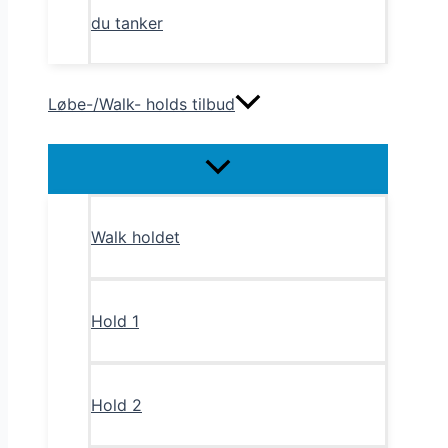
du tanker
Løbe-/Walk- holds tilbud
Menu
Toggle
Walk holdet
Hold 1
Hold 2