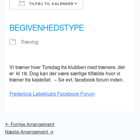
TILFØJ TIL KALENDER
Download ICS
Google Kalender
iCalendar
Office 365
Outlook Live
BEGIVENHEDSTYPE
Træning
Vi træner hver Torsdag fra klubben med trænere, det
er kl 18. Dog kan der være særlige tilfælde hvor vi
træner fra kastellet. – Se evt. facebook forum inden.
Fredericia Løbeklubs Facebook Forum
Post
←
Forrige Arrangement
navigation
Næste Arrangement
→