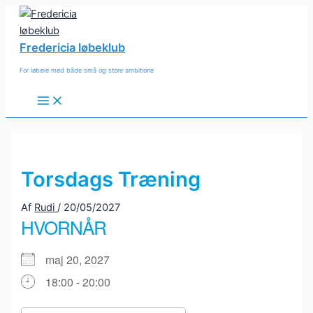
Gå
til
indholdet
Fredericia løbeklub
For løbere med både små og store ambitione
Main
Menu
Torsdags Træning
Af
Rudi
/
20/05/2027
HVORNÅR
maj 20, 2027
18:00 - 20:00