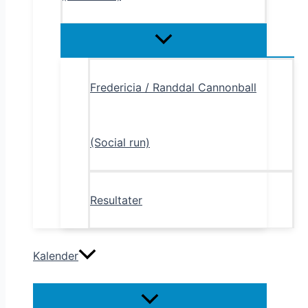
Menu
Toggle
Fredericia / Randdal Cannonball
(Social run)
Resultater
Kalender
Menu