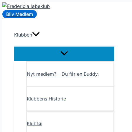
Gå
til
Bliv Medlem
indholdet
Klubben
Menu
Toggle
Nyt medlem? – Du får en Buddy.
Klubbens Historie
Klubtøj