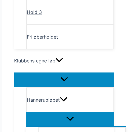
Hold 3
Friløberholdet
Klubbens egne løb
Menu
Toggle
Hannerupløbet
Menu
Toggle