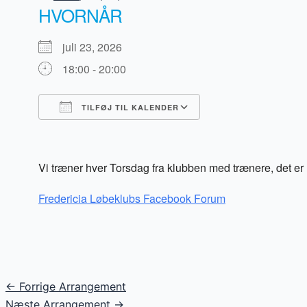
HVORNÅR
juli 23, 2026
18:00 - 20:00
TILFØJ TIL KALENDER
Download ICS
Google Kalender
iCalendar
Office 365
Outlook Live
Vi træner hver Torsdag fra klubben med trænere, det er 
Fredericia Løbeklubs Facebook Forum
Post
←
Forrige Arrangement
navigation
Næste Arrangement
→