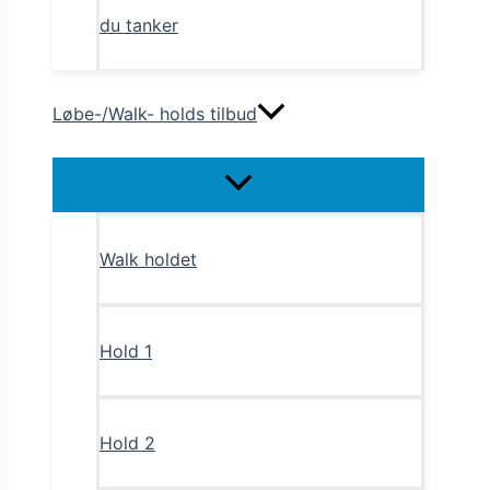
du tanker
Løbe-/Walk- holds tilbud
Menu
Toggle
Walk holdet
Hold 1
Hold 2