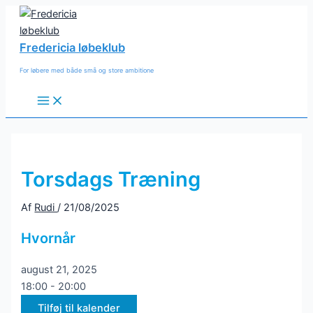
Gå
til
indholdet
Fredericia løbeklub
For løbere med både små og store ambitione
Main
Menu
Torsdags Træning
Af
Rudi
/
21/08/2025
Hvornår
august 21, 2025
18:00 - 20:00
Tilføj til kalender