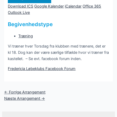
Download ICS
Google Kalender
iCalendar
Office 365
Outlook Live
Begivenhedstype
Træning
Vi træner hver Torsdag fra klubben med trænere, det er
kl 18. Dog kan der være særlige tilfælde hvor vi træner fra
kastellet. – Se evt. facebook forum inden.
Fredericia Løbeklubs Facebook Forum
Post
←
Forrige Arrangement
navigation
Næste Arrangement
→