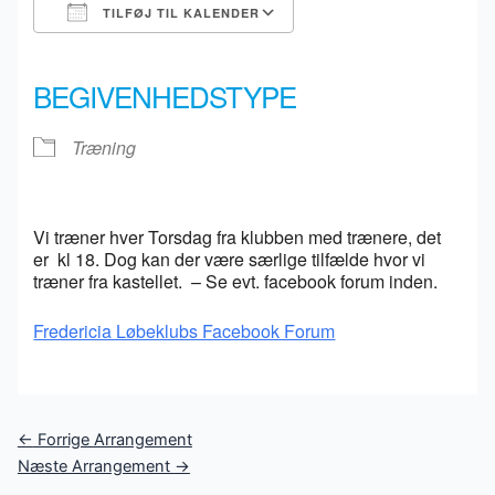
TILFØJ TIL KALENDER
Download ICS
Google Kalender
iCalendar
Office 365
Outlook Live
BEGIVENHEDSTYPE
Træning
Vi træner hver Torsdag fra klubben med trænere, det
er kl 18. Dog kan der være særlige tilfælde hvor vi
træner fra kastellet. – Se evt. facebook forum inden.
Fredericia Løbeklubs Facebook Forum
Post
←
Forrige Arrangement
navigation
Næste Arrangement
→