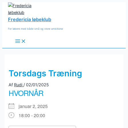
Gå
til
indholdet
Fredericia løbeklub
For løbere med både små og store ambitione
Main
Menu
Torsdags Træning
Af
Rudi
/
02/01/2025
HVORNÅR
januar 2, 2025
18:00 - 20:00