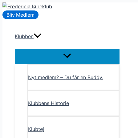
Gå
til
Bliv Medlem
indholdet
Klubben
Menu
Toggle
Nyt medlem? – Du får en Buddy.
Klubbens Historie
Klubtøj