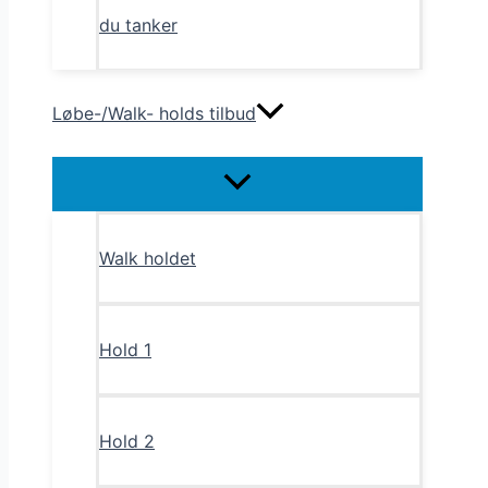
du tanker
Løbe-/Walk- holds tilbud
Menu
Toggle
Walk holdet
Hold 1
Hold 2