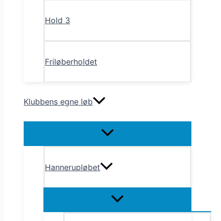
Hold 3
Friløberholdet
Klubbens egne løb
Menu
Toggle
Hannerupløbet
Menu
Toggle