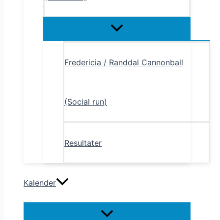
Menu
Toggle
Fredericia / Randdal Cannonball
(Social run)
Resultater
Kalender
Menu