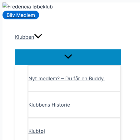
Gå
til
Bliv Medlem
indholdet
Klubben
Menu
Toggle
Nyt medlem? – Du får en Buddy.
Klubbens Historie
Klubtøj