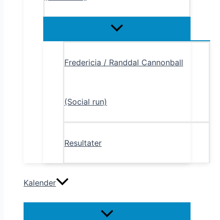
Menu
Toggle
Fredericia / Randdal Cannonball
(Social run)
Resultater
Kalender
Menu