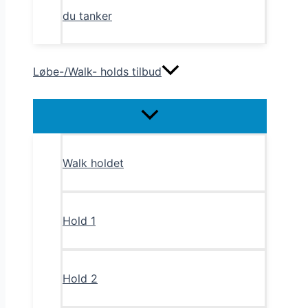
du tanker
Løbe-/Walk- holds tilbud
Menu
Toggle
Walk holdet
Hold 1
Hold 2