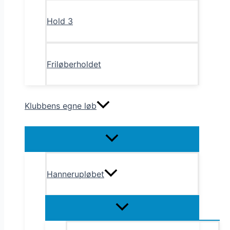
Hold 3
Friløberholdet
Klubbens egne løb
Menu
Toggle
Hannerupløbet
Menu
Toggle