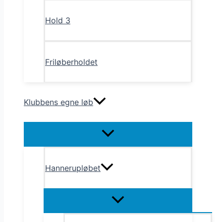
Hold 3
Friløberholdet
Klubbens egne løb
Menu
Toggle
Hannerupløbet
Menu
Toggle