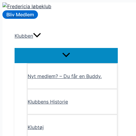
Gå
til
Bliv Medlem
indholdet
Klubben
Menu
Toggle
Nyt medlem? – Du får en Buddy.
Klubbens Historie
Klubtøj