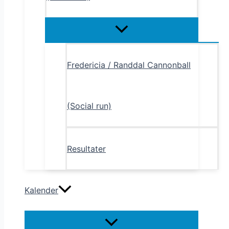
Menu
Toggle
Fredericia / Randdal Cannonball
(Social run)
Resultater
Kalender
Menu