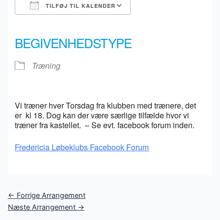
TILFØJ TIL KALENDER
Download ICS
Google Kalender
iCalendar
Office 365
Outlook Live
BEGIVENHEDSTYPE
Træning
Vi træner hver Torsdag fra klubben med trænere, det
er kl 18. Dog kan der være særlige tilfælde hvor vi
træner fra kastellet. – Se evt. facebook forum inden.
Fredericia Løbeklubs Facebook Forum
Post
←
Forrige Arrangement
navigation
Næste Arrangement
→