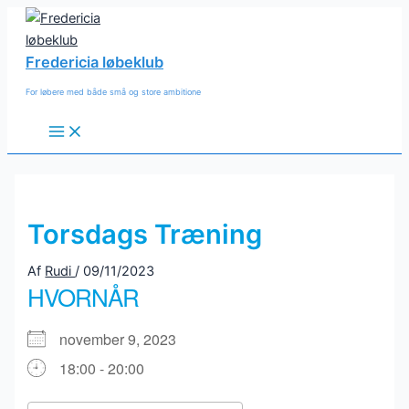
Gå
til
indholdet
Fredericia løbeklub
For løbere med både små og store ambitione
Main
Menu
Torsdags Træning
Af
Rudi
/
09/11/2023
HVORNÅR
november 9, 2023
18:00 - 20:00