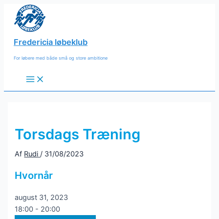
Gå
til
indholdet
Fredericia løbeklub
For løbere med både små og store ambitione
Main
Menu
Torsdags Træning
Af
Rudi
/
31/08/2023
Hvornår
august 31, 2023
18:00 - 20:00