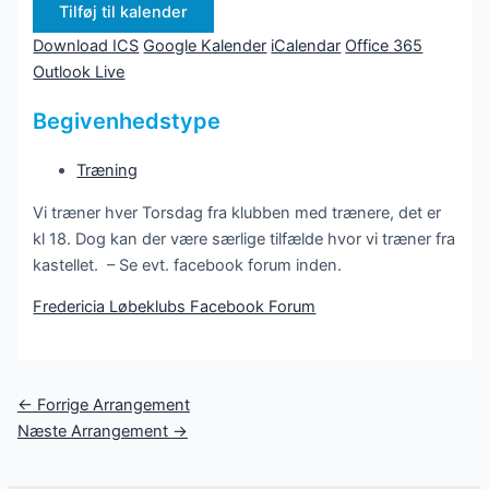
Tilføj til kalender
Download ICS
Google Kalender
iCalendar
Office 365
Outlook Live
Begivenhedstype
Træning
Vi træner hver Torsdag fra klubben med trænere, det er
kl 18. Dog kan der være særlige tilfælde hvor vi træner fra
kastellet. – Se evt. facebook forum inden.
Fredericia Løbeklubs Facebook Forum
Post
←
Forrige Arrangement
navigation
Næste Arrangement
→