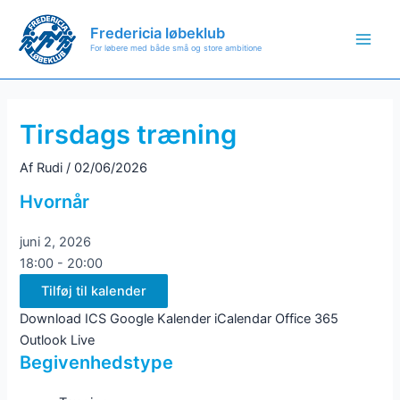
Gå
til
Fredericia løbeklub
For løbere med både små og store ambitione
Main
indholdet
Men
Tirsdags træning
Af
Rudi
/
02/06/2026
Hvornår
juni 2, 2026
18:00 - 20:00
Tilføj til kalender
Download ICS
Google Kalender
iCalendar
Office 365
Outlook Live
Begivenhedstype