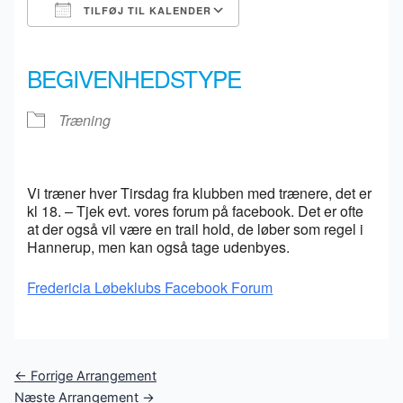
TILFØJ TIL KALENDER
Download ICS
Google Kalender
iCalendar
Office 365
Outlook Live
BEGIVENHEDSTYPE
Træning
Vi træner hver Tirsdag fra klubben med trænere, det er
kl 18. – Tjek evt. vores forum på facebook. Det er ofte
at der også vil være en trail hold, de løber som regel i
Hannerup, men kan også tage udenbyes.
Fredericia Løbeklubs Facebook Forum
Post
←
Forrige Arrangement
navigation
Næste Arrangement
→