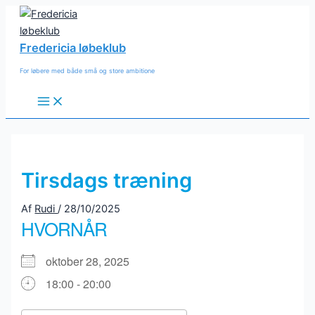
Gå
til
indholdet
Fredericia løbeklub
For løbere med både små og store ambitione
Main
Menu
Tirsdags træning
Af
Rudi
/
28/10/2025
HVORNÅR
oktober 28, 2025
18:00 - 20:00