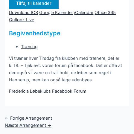
Tilføj til kalender
Download ICS
Google Kalender
iCalendar
Office 365
Outlook Live
Begivenhedstype
Træning
Vi træner hver Tirsdag fra klubben med trænere, det er
kl 18. – Tjek evt. vores forum på facebook. Det er ofte at
der også vil være en trail hold, de løber som regel i
Hannerup, men kan også tage udenbyes.
Fredericia Løbeklubs Facebook Forum
Post
←
Forrige Arrangement
navigation
Næste Arrangement
→