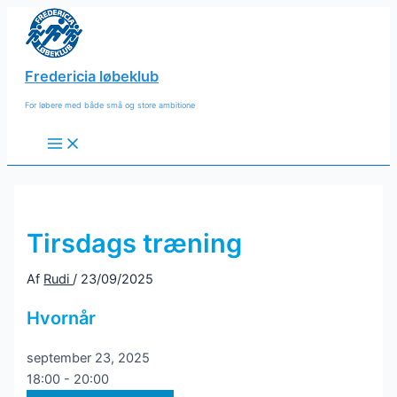
Gå
til
indholdet
Fredericia løbeklub
For løbere med både små og store ambitione
Main
Menu
Tirsdags træning
Af
Rudi
/
23/09/2025
Hvornår
september 23, 2025
18:00 - 20:00