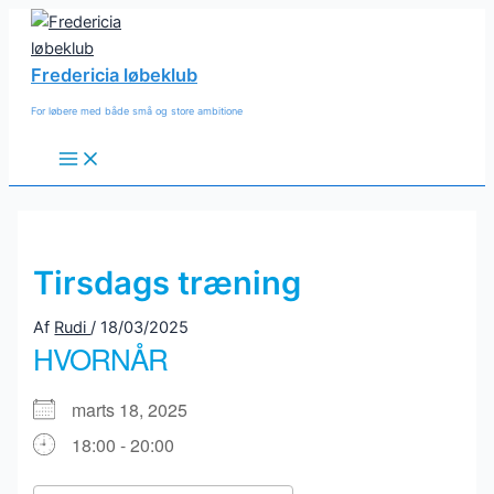
Gå
til
indholdet
Fredericia løbeklub
For løbere med både små og store ambitione
Main
Menu
Tirsdags træning
Af
Rudi
/
18/03/2025
HVORNÅR
marts 18, 2025
18:00 - 20:00