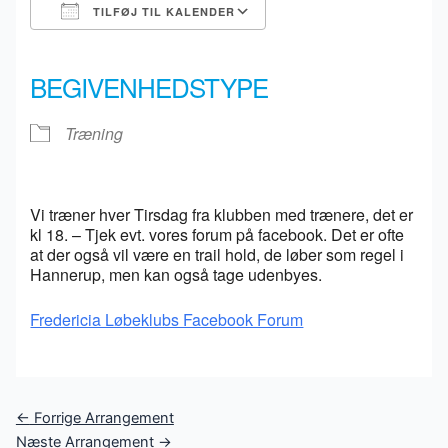
TILFØJ TIL KALENDER
Download ICS
Google Kalender
iCalendar
Office 365
Outlook Live
BEGIVENHEDSTYPE
Træning
Vi træner hver Tirsdag fra klubben med trænere, det er
kl 18. – Tjek evt. vores forum på facebook. Det er ofte
at der også vil være en trail hold, de løber som regel i
Hannerup, men kan også tage udenbyes.
Fredericia Løbeklubs Facebook Forum
Post
←
Forrige Arrangement
navigation
Næste Arrangement
→