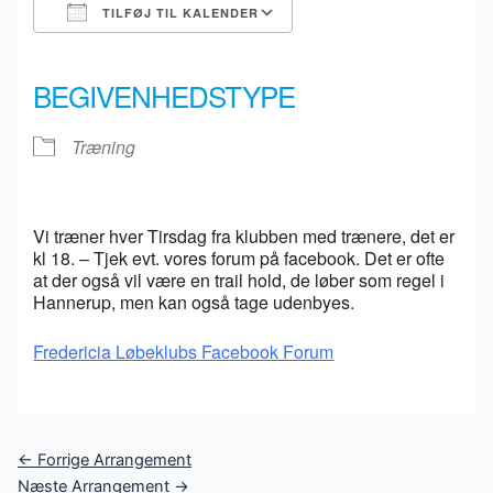
TILFØJ TIL KALENDER
Download ICS
Google Kalender
iCalendar
Office 365
Outlook Live
BEGIVENHEDSTYPE
Træning
Vi træner hver Tirsdag fra klubben med trænere, det er
kl 18. – Tjek evt. vores forum på facebook. Det er ofte
at der også vil være en trail hold, de løber som regel i
Hannerup, men kan også tage udenbyes.
Fredericia Løbeklubs Facebook Forum
Post
←
Forrige Arrangement
navigation
Næste Arrangement
→