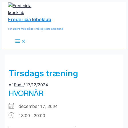
Gå
til
indholdet
Fredericia løbeklub
For løbere med både små og store ambitione
Main
Menu
Tirsdags træning
Af
Rudi
/
17/12/2024
HVORNÅR
december 17, 2024
18:00 - 20:00