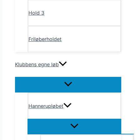
Hold 3
Friløberholdet
Klubbens egne løb
Menu
Toggle
Hannerupløbet
Menu
Toggle