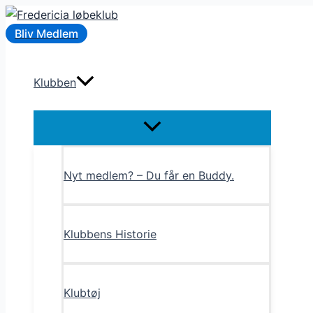
Gå
til
Bliv Medlem
indholdet
Klubben
Menu
Toggle
Nyt medlem? – Du får en Buddy.
Klubbens Historie
Klubtøj