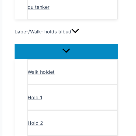
du tanker
Løbe-/Walk- holds tilbud
Menu
Toggle
Walk holdet
Hold 1
Hold 2