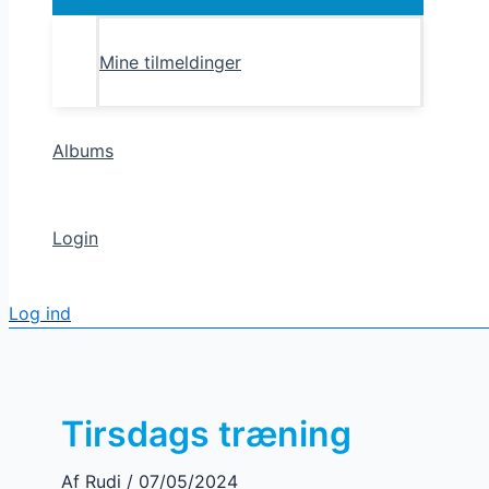
Toggle
Mine tilmeldinger
Albums
Login
Log ind
Tirsdags træning
Af
Rudi
/
07/05/2024