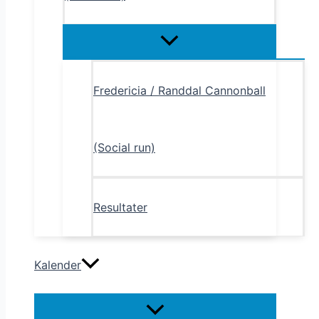
Menu
Toggle
Fredericia / Randdal Cannonball
(Social run)
Resultater
Kalender
Menu