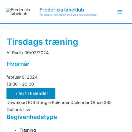
Gå
Fredericia løbeklub
til
For løbere med både små og store ambitione
Main
indholdet
Men
Tirsdags træning
Af
Rudi
/
06/02/2024
Hvornår
februar 6, 2024
18:00 - 20:00
Tilføj til kalender
Download ICS
Google Kalender
iCalendar
Office 365
Outlook Live
Begivenhedstype
Træning