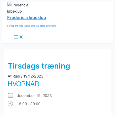
Gå
til
indholdet
Fredericia løbeklub
For løbere med både små og store ambitione
Main
Menu
Tirsdags træning
Af
Rudi
/
19/12/2023
HVORNÅR
december 19, 2023
18:00 - 20:00