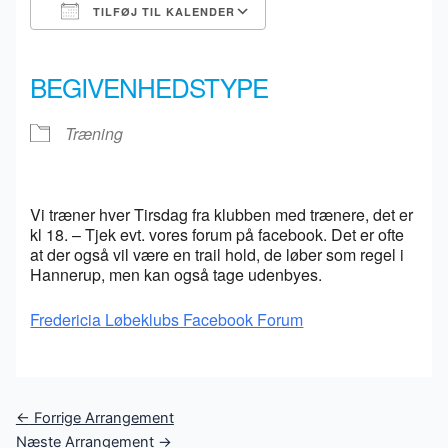
TILFØJ TIL KALENDER
Download ICS
Google Kalender
iCalendar
Office 365
Outlook Live
BEGIVENHEDSTYPE
Træning
Vi træner hver Tirsdag fra klubben med trænere, det er
kl 18. – Tjek evt. vores forum på facebook. Det er ofte
at der også vil være en trail hold, de løber som regel i
Hannerup, men kan også tage udenbyes.
Fredericia Løbeklubs Facebook Forum
Post
←
Forrige Arrangement
navigation
Næste Arrangement
→