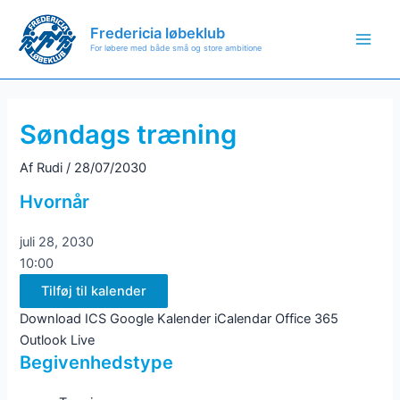
Gå
til
Fredericia løbeklub
For løbere med både små og store ambitione
Main
indholdet
Men
Søndags træning
Af
Rudi
/
28/07/2030
Hvornår
juli 28, 2030
10:00
Tilføj til kalender
Download ICS
Google Kalender
iCalendar
Office 365
Outlook Live
Begivenhedstype