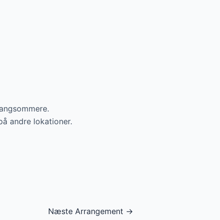
g langsommere.
å andre lokationer.
Næste Arrangement
→