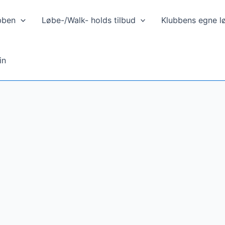
bben
Løbe-/Walk- holds tilbud
Klubbens egne l
in