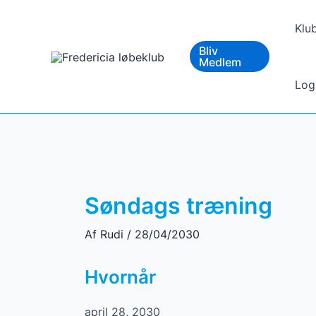
Gå
til
Klu
indholdet
Bliv
Medlem
Log
Søndags træning
Af
Rudi
/
28/04/2030
Hvornår
april 28, 2030