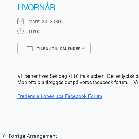
HVORNÅR
marts 24, 2030
10:00
TILFØJ TIL KALENDER
Download ICS
Google Kalender
iCalendar
Office 365
Outlook Live
Vi træner hver Søndag kl 10 fra klubben. Det er typisk
Men ofte planlægges det på vores facebook forum. – Vi 
Fredericia Løbeklubs Facebook Forum
Post
←
Forrige Arrangement