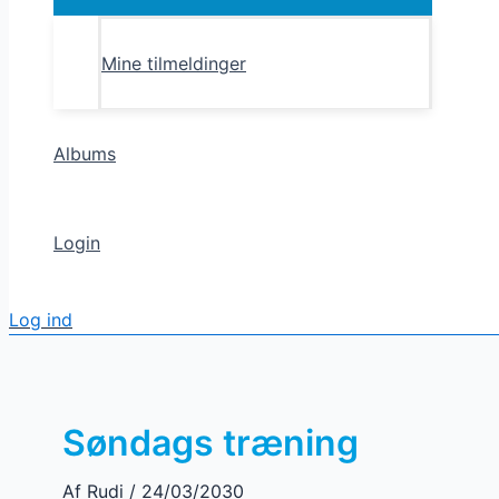
Toggle
Mine tilmeldinger
Albums
Login
Log ind
Søndags træning
Af
Rudi
/
24/03/2030