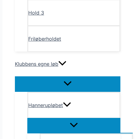
Hold 3
Friløberholdet
Klubbens egne løb
Menu
Toggle
Hannerupløbet
Menu
Toggle