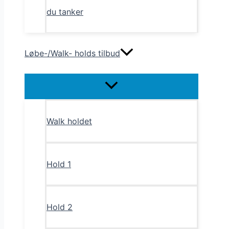
du tanker
Løbe-/Walk- holds tilbud
Menu
Toggle
Walk holdet
Hold 1
Hold 2