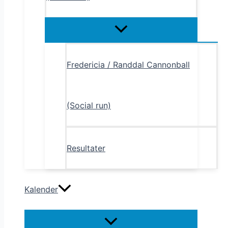
Menu
Toggle
Fredericia / Randdal Cannonball
(Social run)
Resultater
Kalender
Menu