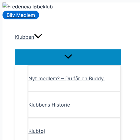
Gå
til
Bliv Medlem
indholdet
Klubben
Menu
Toggle
Nyt medlem? – Du får en Buddy.
Klubbens Historie
Klubtøj