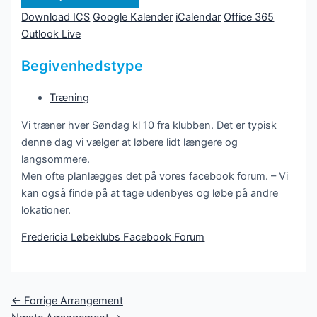
Download ICS
Google Kalender
iCalendar
Office 365
Outlook Live
Begivenhedstype
Træning
Vi træner hver Søndag kl 10 fra klubben. Det er typisk
denne dag vi vælger at løbere lidt længere og
langsommere.
Men ofte planlægges det på vores facebook forum. – Vi
kan også finde på at tage udenbyes og løbe på andre
lokationer.
Fredericia Løbeklubs Facebook Forum
Post
←
Forrige Arrangement
navigation