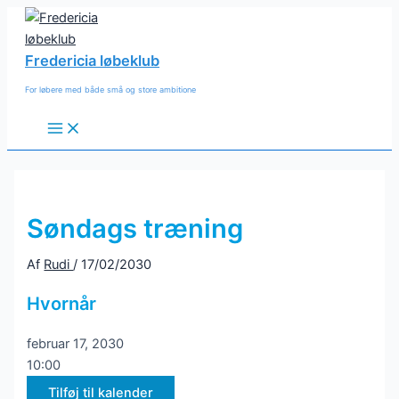
Gå
til
indholdet
Fredericia løbeklub
For løbere med både små og store ambitione
Main
Menu
Søndags træning
Af
Rudi
/
17/02/2030
Hvornår
februar 17, 2030
10:00
Tilføj til kalender