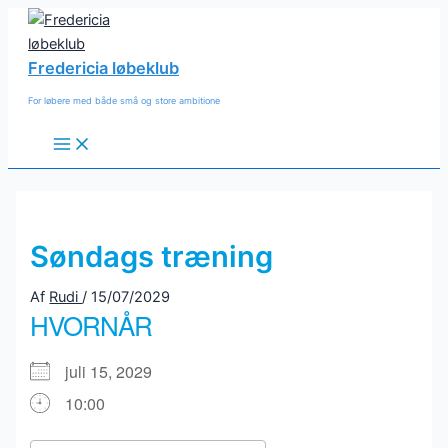
Gå
til
indholdet
Fredericia løbeklub
For løbere med både små og store ambitione
Main
Menu
Søndags træning
Af
Rudi
/
15/07/2029
HVORNÅR
juli 15, 2029
10:00