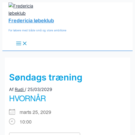
Gå
til
indholdet
Fredericia løbeklub
For løbere med både små og store ambitione
Main
Menu
Søndags træning
Af
Rudi
/
25/03/2029
HVORNÅR
marts 25, 2029
10:00