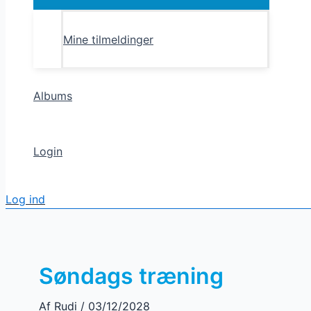
Toggle
Mine tilmeldinger
Albums
Login
Log ind
Søndags træning
Af
Rudi
/
03/12/2028