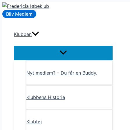
Gå
til
Bliv Medlem
indholdet
Klubben
Menu
Toggle
Nyt medlem? – Du får en Buddy.
Klubbens Historie
Klubtøj