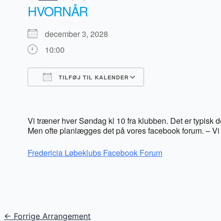
HVORNÅR
december 3, 2028
10:00
TILFØJ TIL KALENDER
Download ICS
Google Kalender
iCalendar
Office 365
Outlook Live
Vi træner hver Søndag kl 10 fra klubben. Det er typisk
Men ofte planlægges det på vores facebook forum. – Vi 
Fredericia Løbeklubs Facebook Forum
Post
←
Forrige Arrangement