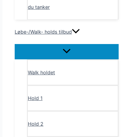
du tanker
Løbe-/Walk- holds tilbud
Menu
Toggle
Walk holdet
Hold 1
Hold 2