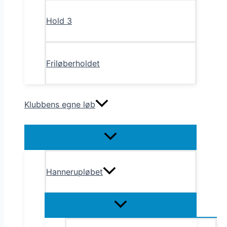
Hold 3
Friløberholdet
Klubbens egne løb
Menu
Toggle
Hannerupløbet
Menu
Toggle