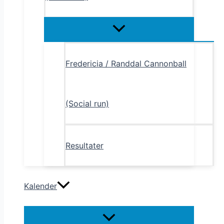
Menu
Toggle
Fredericia / Randdal Cannonball
(Social run)
Resultater
Kalender
Menu