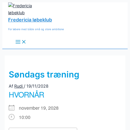
Gå
til
indholdet
Fredericia løbeklub
For løbere med både små og store ambitione
Main
Menu
Søndags træning
Af
Rudi
/
19/11/2028
HVORNÅR
november 19, 2028
10:00