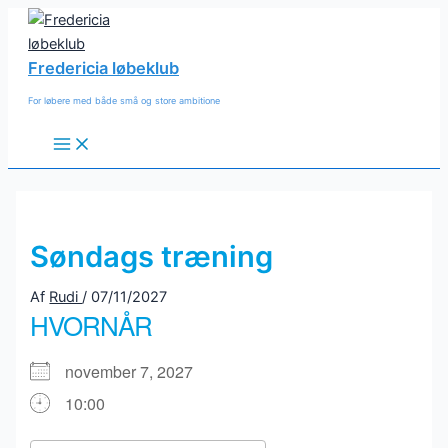
Gå
til
indholdet
Fredericia løbeklub
For løbere med både små og store ambitione
Main
Menu
Søndags træning
Af
Rudi
/
07/11/2027
HVORNÅR
november 7, 2027
10:00