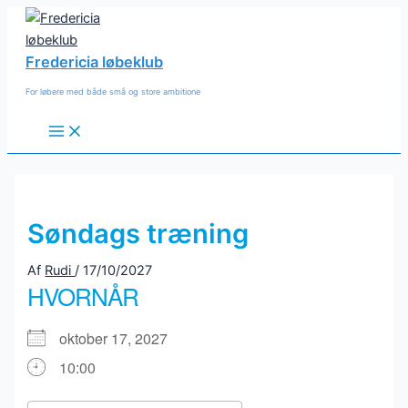
Gå
til
indholdet
Fredericia løbeklub
For løbere med både små og store ambitione
Main
Menu
Søndags træning
Af
Rudi
/
17/10/2027
HVORNÅR
oktober 17, 2027
10:00