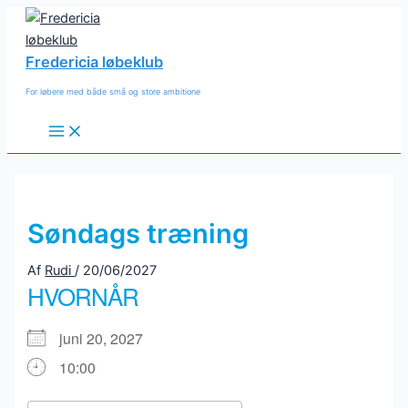
Gå
til
indholdet
Fredericia løbeklub
For løbere med både små og store ambitione
Main
Menu
Søndags træning
Af
Rudi
/
20/06/2027
HVORNÅR
juni 20, 2027
10:00