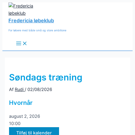
Gå
til
indholdet
Fredericia løbeklub
For løbere med både små og store ambitione
Main
Menu
Søndags træning
Af
Rudi
/
02/08/2026
Hvornår
august 2, 2026
10:00
Tilføj til kalender