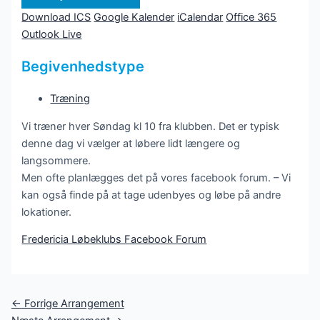
Download ICS
Google Kalender
iCalendar
Office 365
Outlook Live
Begivenhedstype
Træning
Vi træner hver Søndag kl 10 fra klubben. Det er typisk
denne dag vi vælger at løbere lidt længere og
langsommere.
Men ofte planlægges det på vores facebook forum. – Vi
kan også finde på at tage udenbyes og løbe på andre
lokationer.
Fredericia Løbeklubs Facebook Forum
Post
←
Forrige Arrangement
navigation