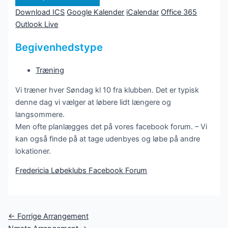
Download ICS
Google Kalender
iCalendar
Office 365
Outlook Live
Begivenhedstype
Træning
Vi træner hver Søndag kl 10 fra klubben. Det er typisk
denne dag vi vælger at løbere lidt længere og
langsommere.
Men ofte planlægges det på vores facebook forum. – Vi
kan også finde på at tage udenbyes og løbe på andre
lokationer.
Fredericia Løbeklubs Facebook Forum
Post
←
Forrige Arrangement
navigation