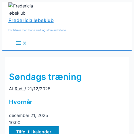
Gå
til
indholdet
Fredericia løbeklub
For løbere med både små og store ambitione
Main
Menu
Søndags træning
Af
Rudi
/
21/12/2025
Hvornår
december 21, 2025
10:00
Tilføj til kalender