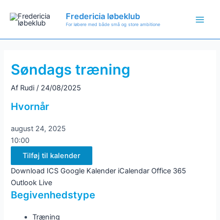
Gå
Fredericia løbeklub
til
For løbere med både små og store ambitione
Main
indholdet
Men
Søndags træning
Af
Rudi
/
24/08/2025
Hvornår
august 24, 2025
10:00
Tilføj til kalender
Download ICS
Google Kalender
iCalendar
Office 365
Outlook Live
Begivenhedstype
Træning