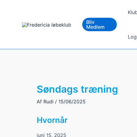
Gå
til
Klu
indholdet
Bliv
Medlem
Log
Søndags træning
Af
Rudi
/
15/06/2025
Hvornår
juni 15, 2025