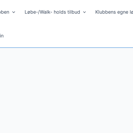
bben
Løbe-/Walk- holds tilbud
Klubbens egne l
in