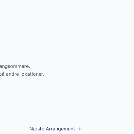
g langsommere.
å andre lokationer.
Næste Arrangement
→