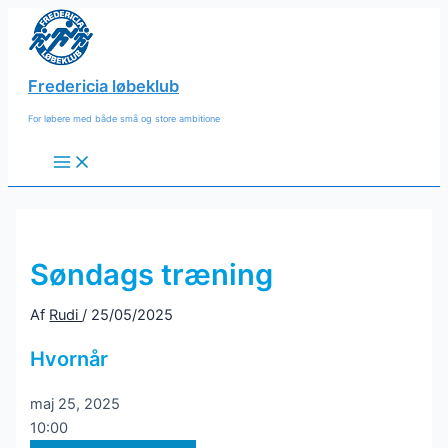
Gå
til
indholdet
Fredericia løbeklub
For løbere med både små og store ambitione
Main
Menu
Søndags træning
Af
Rudi
/
25/05/2025
Hvornår
maj 25, 2025
10:00