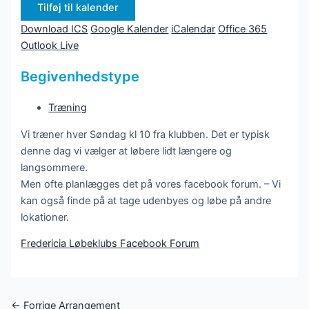
Tilføj til kalender
Download ICS
Google Kalender
iCalendar
Office 365
Outlook Live
Begivenhedstype
Træning
Vi træner hver Søndag kl 10 fra klubben. Det er typisk
denne dag vi vælger at løbere lidt længere og
langsommere.
Men ofte planlægges det på vores facebook forum. – Vi
kan også finde på at tage udenbyes og løbe på andre
lokationer.
Fredericia Løbeklubs Facebook Forum
Post
←
Forrige Arrangement