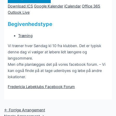
Download ICS
Google Kalender
iCalendar
Office 365
Outlook Live
Begivenhedstype
Træning
Vi træner hver Søndag kl 10 fra klubben. Det er typisk
denne dag vi vælger at løbere lidt længere og
langsommere.
Men ofte planlægges det på vores facebook forum. – Vi
kan også finde på at tage udenbyes og løbe på andre
lokationer.
Fredericia Løbeklubs Facebook Forum
Post
←
Forrige Arrangement
navigation