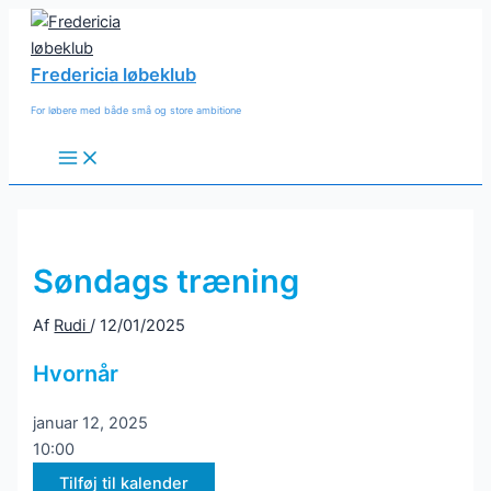
Gå
til
indholdet
Fredericia løbeklub
For løbere med både små og store ambitione
Main
Menu
Søndags træning
Af
Rudi
/
12/01/2025
Hvornår
januar 12, 2025
10:00
Tilføj til kalender