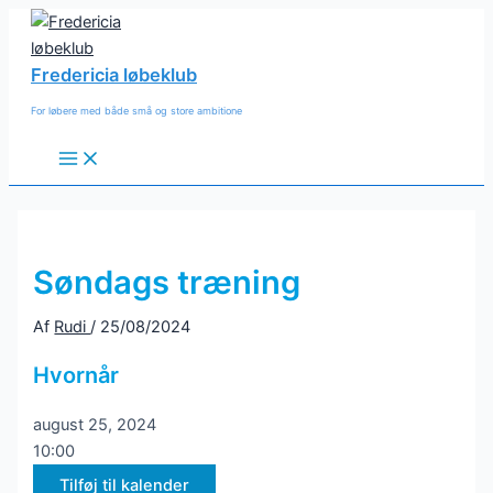
Gå
til
indholdet
Fredericia løbeklub
For løbere med både små og store ambitione
Main
Menu
Søndags træning
Af
Rudi
/
25/08/2024
Hvornår
august 25, 2024
10:00
Tilføj til kalender