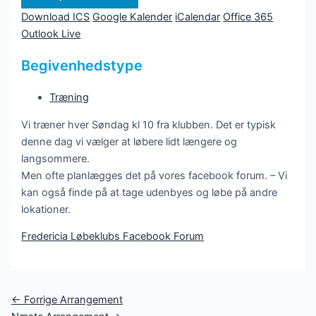
Download ICS
Google Kalender
iCalendar
Office 365
Outlook Live
Begivenhedstype
Træning
Vi træner hver Søndag kl 10 fra klubben. Det er typisk
denne dag vi vælger at løbere lidt længere og
langsommere.
Men ofte planlægges det på vores facebook forum. – Vi
kan også finde på at tage udenbyes og løbe på andre
lokationer.
Fredericia Løbeklubs Facebook Forum
Post
←
Forrige Arrangement
navigation