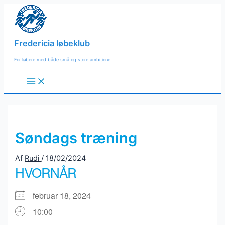
Gå
til
indholdet
Fredericia løbeklub
For løbere med både små og store ambitione
Main
Menu
Søndags træning
Af
Rudi
/
18/02/2024
HVORNÅR
februar 18, 2024
10:00