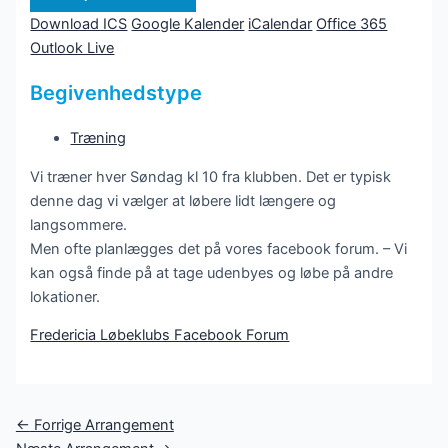
Download ICS
Google Kalender
iCalendar
Office 365
Outlook Live
Begivenhedstype
Træning
Vi træner hver Søndag kl 10 fra klubben. Det er typisk
denne dag vi vælger at løbere lidt længere og
langsommere.
Men ofte planlægges det på vores facebook forum. – Vi
kan også finde på at tage udenbyes og løbe på andre
lokationer.
Fredericia Løbeklubs Facebook Forum
Post
←
Forrige Arrangement
navigation