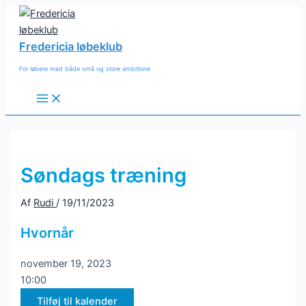
Gå
til
indholdet
Fredericia løbeklub
For løbere med både små og store ambitione
Main
Menu
Søndags træning
Af
Rudi
/
19/11/2023
Hvornår
november 19, 2023
10:00
Tilføj til kalender