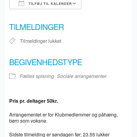
TILFØJ TIL KALENDER
Download ICS
Google Kalender
iCalendar
Office 365
Outlook Live
TILMELDINGER
Tilmeldinger lukket
BEGIVENHEDSTYPE
Fælles spisning
Sociale arrangementer
Pris pr. deltager 50kr.
Arrangementet er for Klubmedlemmer og påhæng,
børn som voksne.
Sidste tilmelding er søndagen før; 23.55 lukker