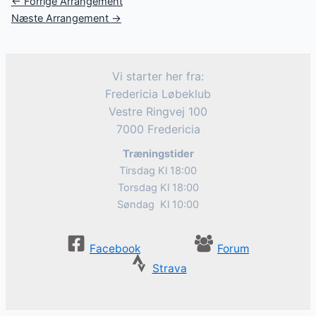
Post
←
Forrige Arrangement
navigation
Næste Arrangement
→
Vi starter her fra:
Fredericia Løbeklub
Vestre Ringvej 100
7000 Fredericia
Træningstider
Tirsdag Kl 18:00
Torsdag Kl 18:00
Søndag Kl 10:00
Facebook
Forum
Strava