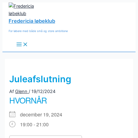
Gå
til
indholdet
Fredericia løbeklub
For løbere med både små og store ambitione
Main
Menu
Juleafslutning
Af
Glenn
/
19/12/2024
HVORNÅR
december 19, 2024
19:00 - 21:00