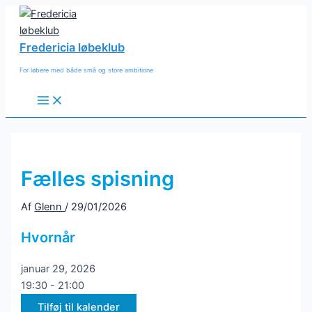
Gå
til
indholdet
Fredericia løbeklub
For løbere med både små og store ambitione
Main
Menu
Fælles spisning
Af
Glenn
/
29/01/2026
Hvornår
januar 29, 2026
19:30 - 21:00
Tilføj til kalender